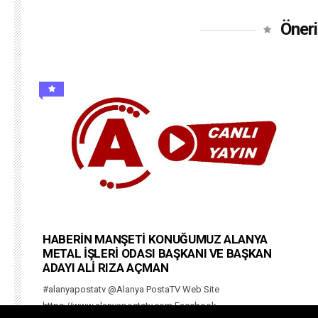
Öneri
HABERİN MANŞETİ KONUĞUMUZ ALANYA
METAL İŞLERİ ODASI BAŞKANI VE BAŞKAN
ADAYI ALİ RIZA AÇMAN
#alanyapostatv @Alanya PostaTV Web Site
https://www.alanyapostatv.com Facebook