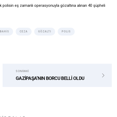
rek polisin eş zamanlı operasyonuyla gözaltına alınan 40 şüpheli
BAHIS
CEZA
GÖZALTI
POLIS
SONRAKI
GAZİPAŞA’NIN BORCU BELLİ OLDU