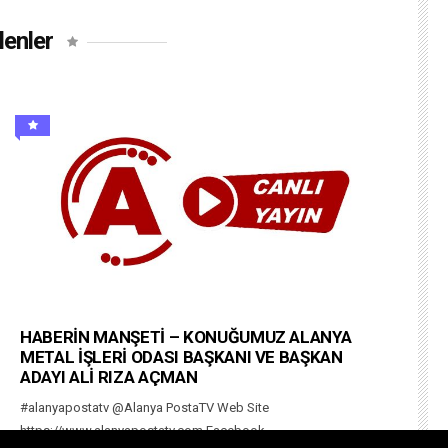
lenler
HABERİN MANŞETİ – KONUĞUMUZ ALANYA
METAL İŞLERİ ODASI BAŞKANI VE BAŞKAN
ADAYI ALİ RIZA AÇMAN
#alanyapostatv @Alanya PostaTV Web Site
https://www.alanyapostatv.com Facebook