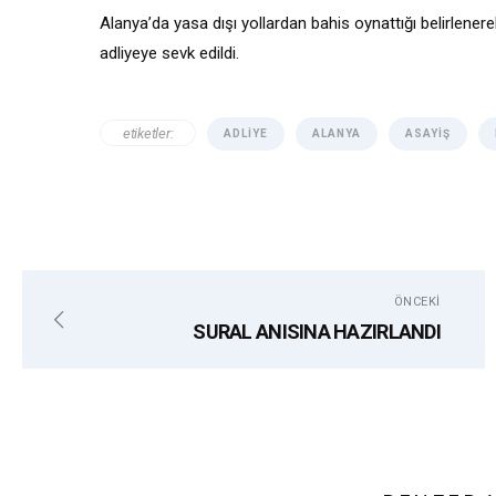
Alanya’da yasa dışı yollardan bahis oynattığı belirlene
adliyeye sevk edildi.
etiketler:
ADLIYE
ALANYA
ASAYIŞ
ÖNCEKI
SURAL ANISINA HAZIRLANDI