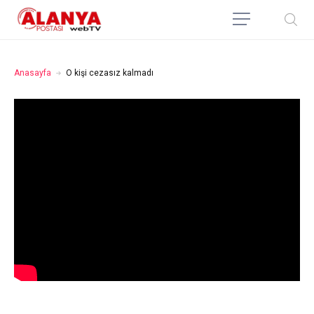
Anasayfa
O kişi cezasız kalmadı