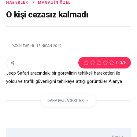
HABERLER
MAGAZIN ÖZEL
O kişi cezasız kalmadı
YAYIN TARIHI:
18 NISAN 2019
2
0.0
/5
Jeep Safari aracındaki bir görevlinin tehlikeli hareketleri ile
yolcu ve trafik güvenliğini tehlikeye attığı görüntüler Alanya
Posta TV Haber bülteninde ekrana gelmişti. Haberimizin
ardından Alanya Cumhuriyet Başsavcılığı’nın talimatı ile Alanya
DAHA FAZLA GÖSTER
İlçe Emniyet Müdürlüğü harekete geçti. Kuralsız araçta
tehlikeye neden olan 2 kişi hakkında ceza uygulandı.
etiketler: