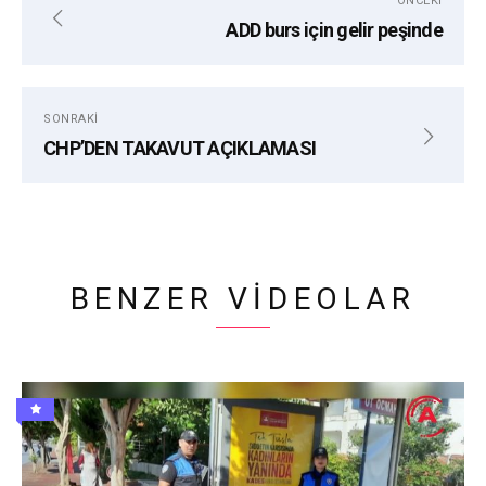
ÖNCEKI
ADD burs için gelir peşinde
ALANYA
ALANYA İLÇE EMNIYET MÜDÜRLÜĞÜ
ALANYA POSTA TV
CEZA
TRAFIK
SONRAKI
CHP’DEN TAKAVUT AÇIKLAMASI
BENZER VIDEOLAR