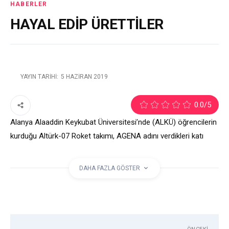
HABERLER
HAYAL EDİP ÜRETTİLER
YAYIN TARIHI:
5 HAZIRAN 2019
2
0.0
/5
Alanya Alaaddin Keykubat Üniversitesi’nde (ALKÜ) öğrencilerin
kurduğu Altürk-07 Roket takımı, AGENA adını verdikleri katı
yakıtlı alçak irtifa uydu ayrılma sistemli roket üretti. Milli
tasarım roketin benzerlerinden önemli farkı ise havada
DAHA FAZLA GÖSTER
patlamasız ayrılabilmesi.
etiketler:
ALKÜ
ROKET