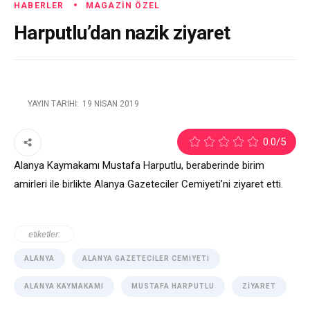
HABERLER
MAGAZIN ÖZEL
Harputlu’dan nazik ziyaret
YAYIN TARIHI:
19 NISAN 2019
2
0.0
/5
Alanya Kaymakamı Mustafa Harputlu, beraberinde birim
amirleri ile birlikte Alanya Gazeteciler Cemiyeti’ni ziyaret etti.
etiketler:
ALANYA
ALANYA GAZETECILER CEMIYETI
ALANYA KAYMAKAMI
MUSTAFA HARPUTLU
ZIYARET