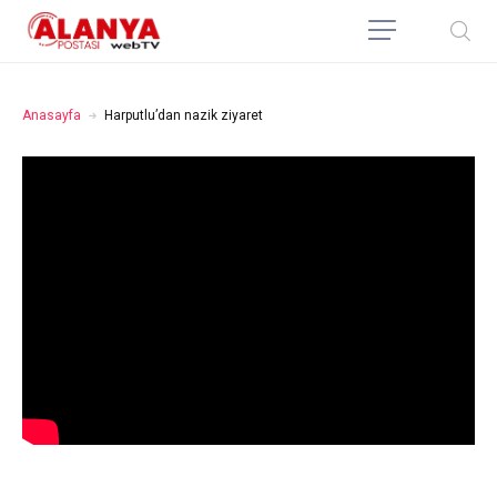
Anasayfa
Harputlu’dan nazik ziyaret