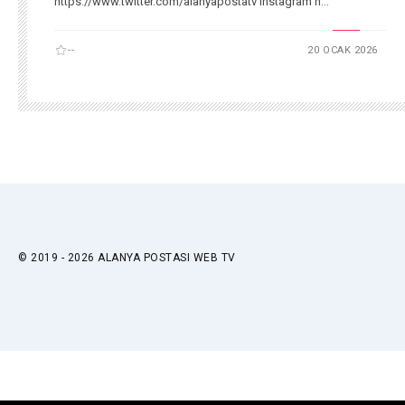
https://www.twitter.com/alanyapostatv Instagram h...
--
20 OCAK 2026
© 2019 - 2026 ALANYA POSTASI WEB TV