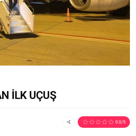
N İLK UÇUŞ
2
0.0
/5