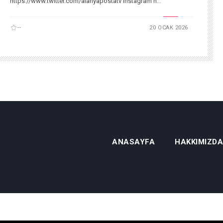
https://www.twitter.com/alanyapostatv Instagram h...
--
20 OCAK 2026
ANASAYFA
HAKKIMIZDA