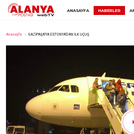
ANASAYFA
HABERLER
A
Anasayfa
GAZİPAŞA’YA ESTONYA’DAN İLK UÇUŞ