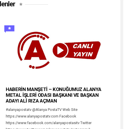
lenler
HABERİN MANŞETİ – KONUĞUMUZ ALANYA
METAL İŞLERİ ODASI BAŞKANI VE BAŞKAN
ADAYI ALİ RIZA AÇMAN
#alanyapostatv @Alanya PostaTV Web Site
https://www.alanyapostatv.com Facebook
https://www.facebook.com/alanyapostasitv Twitter