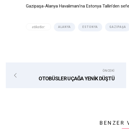
Gazipaşa-Alanya Havalimanı’na Estonya Tallin’den sefer
etiketler:
ALANYA
ESTONYA
GAZIPAŞA
ÖNCEKI
OTOBÜSLER UÇAĞA YENİK DÜŞTÜ
BENZER 