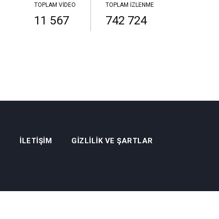
TOPLAM VIDEO
TOPLAM İZLENME
11 567
742 724
İLETIŞIM
GIZLILIK VE ŞARTLAR