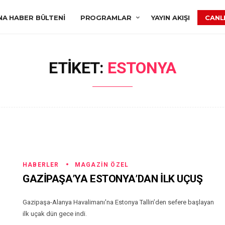
NA HABER BÜLTENI
PROGRAMLAR
YAYIN AKIŞI
CANLI
ETIKET:
ESTONYA
HABERLER
MAGAZIN ÖZEL
GAZİPAŞA’YA ESTONYA’DAN İLK UÇUŞ
Gazipaşa-Alanya Havalimanı'na Estonya Tallin’den sefere başlayan
ilk uçak dün gece indi.