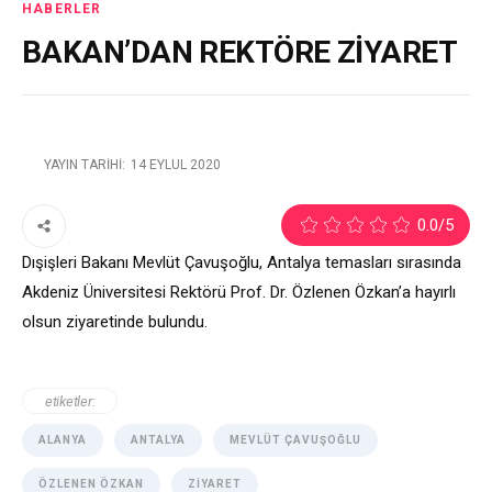
HABERLER
BAKAN’DAN REKTÖRE ZİYARET
YAYIN TARIHI:
14 EYLÜL 2020
1
0.0
/5
Dışişleri Bakanı Mevlüt Çavuşoğlu, Antalya temasları sırasında
Akdeniz Üniversitesi Rektörü Prof. Dr. Özlenen Özkan’a hayırlı
olsun ziyaretinde bulundu.
etiketler:
ALANYA
ANTALYA
MEVLÜT ÇAVUŞOĞLU
ÖZLENEN ÖZKAN
ZIYARET