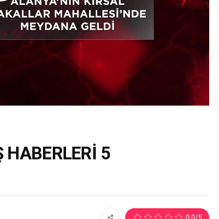
 HABERLERİ 5
2
0.0
/5