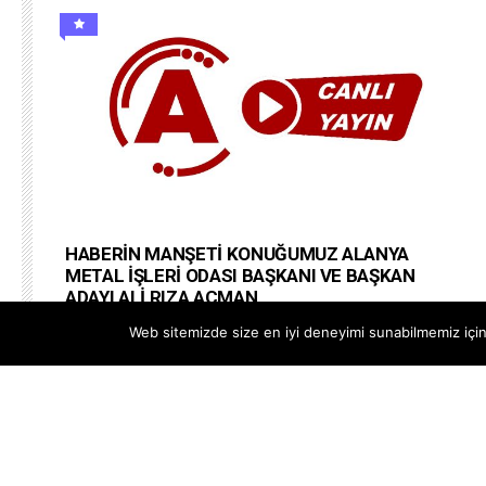
HABERİN MANŞETİ KONUĞUMUZ ALANYA
METAL İŞLERİ ODASI BAŞKANI VE BAŞKAN
ADAYI ALİ RIZA AÇMAN
#alanyapostatv @Alanya PostaTV Web Site
Web sitemizde size en iyi deneyimi sunabilmemiz için 
https://www.alanyapostatv.com Facebook
https://www.facebook.com/alanyapostasitv Twitter
https://www.twitter.com/alanyapostatv Instagram h...
--
20 OCAK 2026