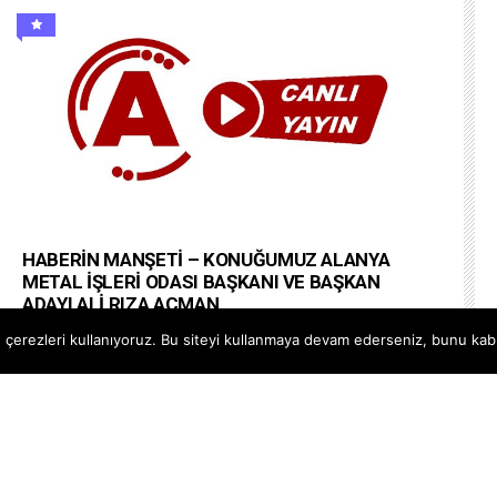
HABERİN MANŞETİ – KONUĞUMUZ ALANYA
METAL İŞLERİ ODASI BAŞKANI VE BAŞKAN
ADAYI ALİ RIZA AÇMAN
#alanyapostatv @Alanya PostaTV Web Site
çerezleri kullanıyoruz. Bu siteyi kullanmaya devam ederseniz, bunu kabul
https://www.alanyapostatv.com Facebook
https://www.facebook.com/alanyapostasitv Twitter
https://www.twitter.com/alanyapostatv Instagram h...
--
20 OCAK 2026