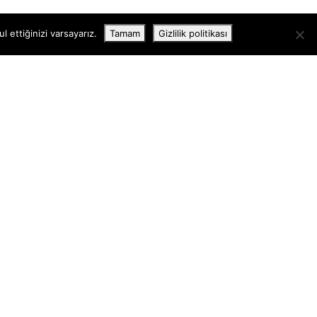
 ettiğinizi varsayarız.
Tamam
Gizlilik politikası
İLETIŞIM
GIZLILIK VE ŞARTLAR