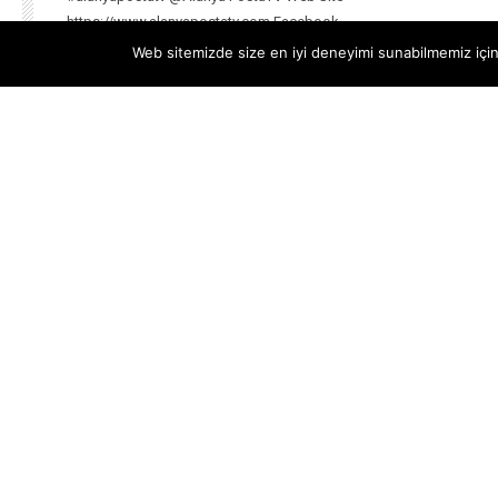
https://www.alanyapostatv.com Facebook
https://www.facebook.com/alanyapostasitv Twitter
Web sitemizde size en iyi deneyimi sunabilmemiz için 
https://www.twitter.com/alanyapostatv Instagram h...
--
20 OCAK 2026
© 2019 - 2026 ALANYA POSTASI WEB TV