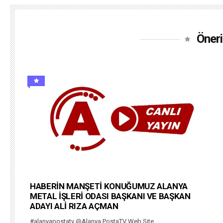
Öneri
HABERİN MANŞETİ KONUĞUMUZ ALANYA
METAL İŞLERİ ODASI BAŞKANI VE BAŞKAN
ADAYI ALİ RIZA AÇMAN
#alanyapostatv @Alanya PostaTV Web Site