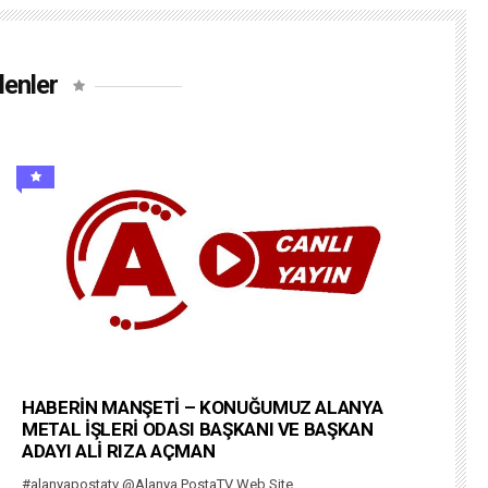
lenler
HABERİN MANŞETİ – KONUĞUMUZ ALANYA
METAL İŞLERİ ODASI BAŞKANI VE BAŞKAN
ADAYI ALİ RIZA AÇMAN
#alanyapostatv @Alanya PostaTV Web Site