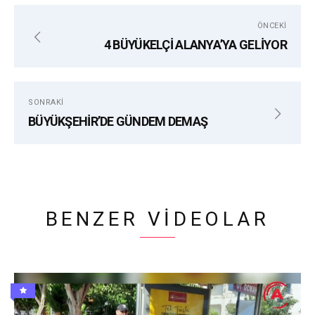
etiketler:
ÖNCEKI
ADEM MURAT YÜCEL
ALANYA
ALANYA BELEDIYESI
4 BÜYÜKELÇİ ALANYA’YA GELİYOR
BILIM FUARI
EĞLENCE
KONYA
MINI ADA
ROBOT
YEDI BILIM KOLEJI
SONRAKI
BÜYÜKŞEHİR’DE GÜNDEM DEMAŞ
BENZER VIDEOLAR