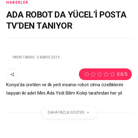
HABERLER
ADA ROBOT DA YÜCEL’İ POSTA
TV’DEN TANIYOR
YAYIN TARIHI:
5 MAYIS 2019
1
0.0
/5
Konya’da üretilen ve ilk yerli insansı robot olma özelliklerini
taşıyan iki adet Mini Ada Yedi Bilim Koleji tarafından her yıl
düzenlenen Bilim Fuarı için bu yıl Alanya’ya geldi. Alanya
Belediye Başkanı Adem Murat Yücel de Mini Ada ile eğlenceli
DAHA FAZLA GÖSTER
bir dialog yaşadı.