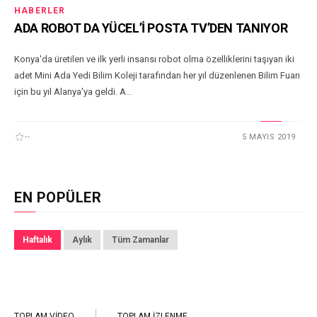
HABERLER
ADA ROBOT DA YÜCEL’İ POSTA TV’DEN TANIYOR
Konya'da üretilen ve ilk yerli insansı robot olma özelliklerini taşıyan iki
adet Mini Ada Yedi Bilim Koleji tarafından her yıl düzenlenen Bilim Fuarı
için bu yıl Alanya'ya geldi. A...
--
5 MAYIS 2019
EN POPÜLER
Haftalık
Aylık
Tüm Zamanlar
TOPLAM VIDEO
TOPLAM İZLENME