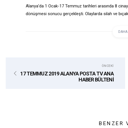
Alanya’da 1 Ocak-17 Temmuz tarihleri arasında 8 cinayet
dönüşmesi sonucu gerçekleşti. Olaylarda silah ve bıçak gi
yaralama olayları geliyor.
DAHA
etiketler:
ALANYA
ASAYIŞ
CINAYET
ÖNCEKI
17 TEMMUZ 2019 ALANYA POSTA TV ANA
HABER BÜLTENİ
BENZER 