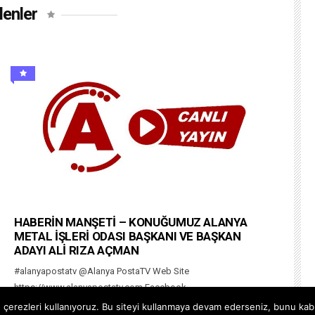
lenler
HABERİN MANŞETİ – KONUĞUMUZ ALANYA
METAL İŞLERİ ODASI BAŞKANI VE BAŞKAN
ADAYI ALİ RIZA AÇMAN
#alanyapostatv @Alanya PostaTV Web Site
https://www.alanyapostatv.com Facebook
https://www.facebook.com/alanyapostasitv Twitter
çerezleri kullanıyoruz. Bu siteyi kullanmaya devam ederseniz, bunu kabul