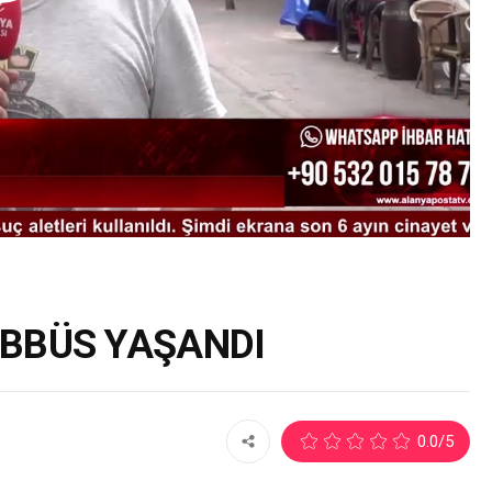
ŞEBBÜS YAŞANDI
1
0.0
/5