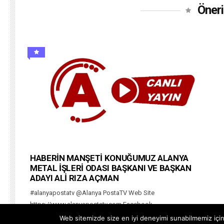
Öneri
HABERİN MANŞETİ KONUĞUMUZ ALANYA
METAL İŞLERİ ODASI BAŞKANI VE BAŞKAN
ADAYI ALİ RIZA AÇMAN
#alanyapostatv @Alanya PostaTV Web Site
https://www.alanyapostatv.com Facebook
https://www.facebook.com/alanyapostasitv Twitter
Web sitemizde size en iyi deneyimi sunabilmemiz için 