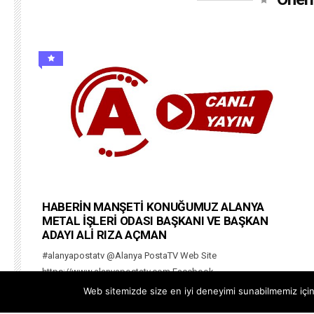
HABERİN MANŞETİ KONUĞUMUZ ALANYA
METAL İŞLERİ ODASI BAŞKANI VE BAŞKAN
ADAYI ALİ RIZA AÇMAN
#alanyapostatv @Alanya PostaTV Web Site
https://www.alanyapostatv.com Facebook
https://www.facebook.com/alanyapostasitv Twitter
Web sitemizde size en iyi deneyimi sunabilmemiz için 
https://www.twitter.com/alanyapostatv Instagram h...