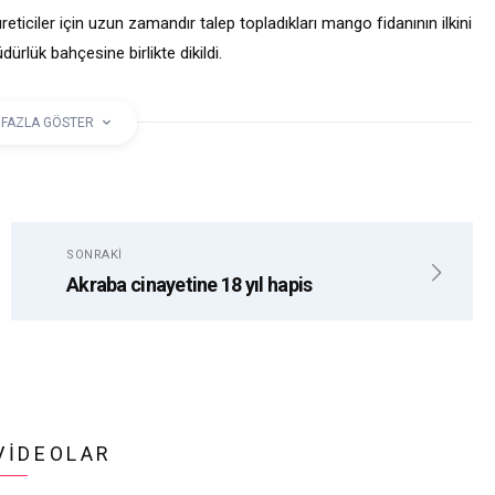
ticiler için uzun zamandır talep topladıkları mango fidanının ilkini
ürlük bahçesine birlikte dikildi.
 FAZLA GÖSTER
MANGO
TAHIR GÖKTEPE
SONRAKI
Akraba cinayetine 18 yıl hapis
VIDEOLAR