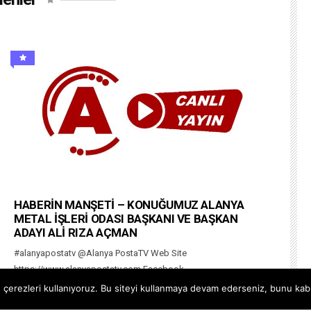
HABERİN MANŞETİ – KONUĞUMUZ ALANYA
METAL İŞLERİ ODASI BAŞKANI VE BAŞKAN
ADAYI ALİ RIZA AÇMAN
#alanyapostatv @Alanya PostaTV Web Site
https://www.alanyapostatv.com Facebook
https://www.facebook.com/alanyapostasitv Twitter
çerezleri kullanıyoruz. Bu siteyi kullanmaya devam ederseniz, bunu kabul
https://www.twitter.com/alanyapostatv Instagram h...