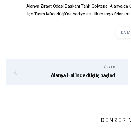
Alanya Ziraat Odası Başkanı Tahir Göktepe, Alanya’da üre
İlçe Tarım Müdürlüğü’ne hediye etti. ilk mango fidanı müd
DAHA
etiketler:
ALANYA
ALANYA ZIRAAT ODASI
ÖNCEKI
Alanya Hal’inde düşüş başladı
BENZER 