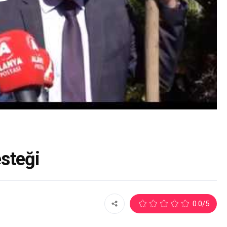
steği
3
0.0
/5