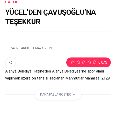
HABERLER
YÜCEL’DEN ÇAVUŞOĞLU’NA
TEŞEKKÜR
YAYIN TARIHI:
31 MAYIS 2019
2
0.0
/5
Alanya Belediye Hazine’den Alanya Belediyesi’ne spor alanı
yapılmak üzere ön tahsisi sağlanan Mahmutlar Mahallesi 2129
parseldeki alan için Dışişleri Bakanı Çavuşoğlu’na teşekkür etti.
DAHA FAZLA GÖSTER
etiketler:
ADEM MURAT YÜCEL
ALANYA
BAKAN