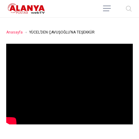
Anasayfa
YÜCEL’DEN ÇAVUŞOĞLU’NA TEŞEKKÜR