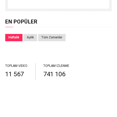
EN POPÜLER
Haftalık
Aylık
Tüm Zamanlar
TOPLAM VIDEO
TOPLAM İZLENME
11 567
741 106