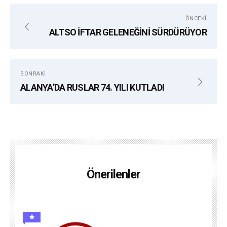
ÖNCEKI
ALTSO İFTAR GELENEĞİNİ SÜRDÜRÜYOR
SONRAKI
ALANYA’DA RUSLAR 74. YILI KUTLADI
Önerilenler