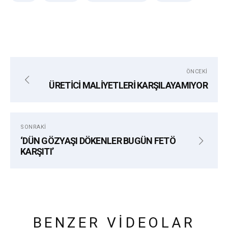
ÖNCEKI
ÜRETİCİ MALİYETLERİ KARŞILAYAMIYOR
SONRAKI
‘DÜN GÖZYAŞI DÖKENLER BUGÜN FETÖ
KARŞITI’
BENZER VIDEOLAR