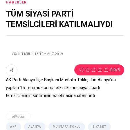
HABERLER
TÜM SİYASİ PARTİ
TEMSİLCİLERİ KATILMALIYDI
YAYIN TARIHI:
16 TEMMUZ 2019
1
0.0
/5
AK Parti Alanya İlçe Başkanı Mustafa Toklu, dün Alanya’da
yapılan 15 Temmuz anma etkinliklerine siyasi parti
temsilcilerinin katılımının az olmasına sitem etti.
etiketler:
AKP
ALANYA
MUSTAFA TOKLU
SIYASET