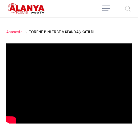
Anasayfa
TÖRENE BİNLERCE VATANDAŞ KATILDI