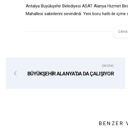
Antalya Büyükşehir Belediyesi ASAT Alanya Hizmet Biri
Mahallesi sakinlerini sevindirdi. Yeni boru hattı ile 
Mehmet Oral, “İddialıyız, Soğukpınar’da bir daha so so
DAHA
etiketler:
ALANYA
ASAT
MEHMET ORAL
ÖNCEKI
BÜYÜKŞEHİR ALANYA’DA DA ÇALIŞIYOR
BENZER 