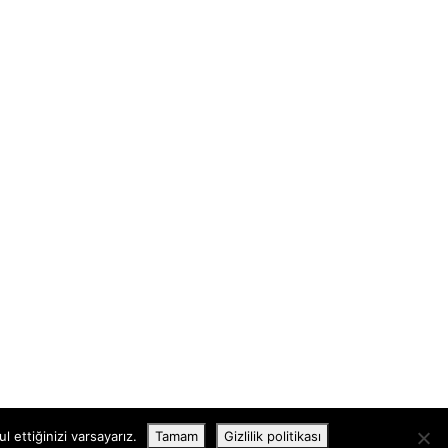
 ettiğinizi varsayarız.
Tamam
Gizlilik politikası