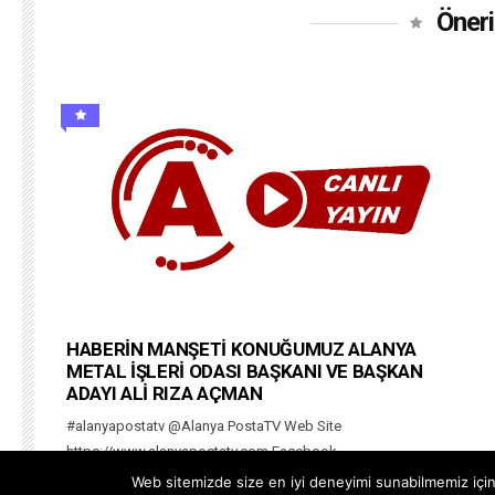
Öneri
HABERİN MANŞETİ KONUĞUMUZ ALANYA
METAL İŞLERİ ODASI BAŞKANI VE BAŞKAN
ADAYI ALİ RIZA AÇMAN
#alanyapostatv @Alanya PostaTV Web Site
https://www.alanyapostatv.com Facebook
https://www.facebook.com/alanyapostasitv Twitter
Web sitemizde size en iyi deneyimi sunabilmemiz için 