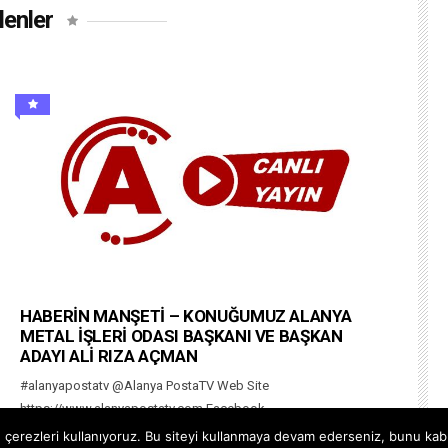
lenler
HABERİN MANŞETİ – KONUĞUMUZ ALANYA
METAL İŞLERİ ODASI BAŞKANI VE BAŞKAN
ADAYI ALİ RIZA AÇMAN
#alanyapostatv @Alanya PostaTV Web Site
https://www.alanyapostatv.com Facebook
https://www.facebook.com/alanyapostasitv Twitter
çerezleri kullanıyoruz. Bu siteyi kullanmaya devam ederseniz, bunu kabul