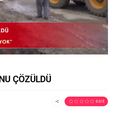
NU ÇÖZÜLDÜ
2
0.0
/5