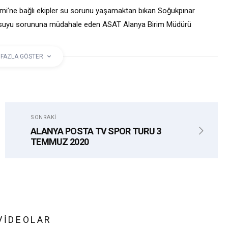
mi’ne bağlı ekipler su sorunu yaşamaktan bıkan Soğukpınar
içme suyu sorununa müdahale eden ASAT Alanya Birim Müdürü
runu olmayacak” dedi.
 FAZLA GÖSTER
SOĞUKPINAR
SU
SONRAKI
ALANYA POSTA TV SPOR TURU 3
TEMMUZ 2020
VIDEOLAR