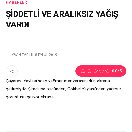
HABERLER
ŞİDDETLİ VE ARALIKSIZ YAĞIŞ
VARDI
YAYIN TARIHI:
8 EYLÜL 2019
2
0.0
/5
Çayarası Yaylası’ndan yağmur manzarasını dün ekrana
getirmiştik. Şimdi ise bugünden, Gökbel Yaylası’ndan yağmur
görüntüsü geliyor ekrana.