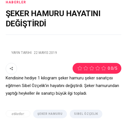
HABERLER
ŞEKER HAMURU HAYATINI
DEĞİŞTİRDİ
YAYIN TARIHI:
22 MAYIS 2019
0.0
/5
Kendisine hediye 1 kilogram şeker hamuru şeker sanatçısı
eğitmen Sibel Özçelik’in hayatını değiştirdi. Şeker hamurundan
yaptığı heykeller ile sanatçı büyük ilgi topladı.
etiketler:
ŞEKER HAMURU
SIBEL ÖZÇELIK