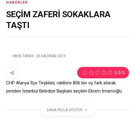
HABERLER
SEÇİM ZAFERİ SOKAKLARA
TAŞTI
YAYIN TARIHI:
25 HAZIRAN 2019
1
0.0
/5
CHP Alanya İlçe Teşkilatı, rakibine 806 bin oy fark atarak
yeniden İstanbul Belediye Başkanı seçilen Ekrem İmamoğlu
için konvoy düzenlendi. Millet İttifakı konvoyun ardından davul
zurna eşliğinde eğlendi.
DAHA FAZLA GÖSTER