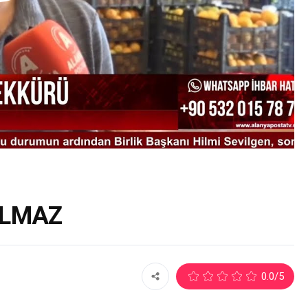
OLMAZ
1
0.0
/5