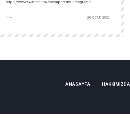
https://www.twitter.com/alanyapostatv Instagram h...
--
20 OCAK 2026
ANASAYFA
HAKKIMIZDA