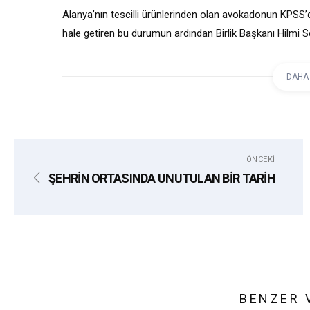
Alanya’nın tescilli ürünlerinden olan avokadonun KPS
hale getiren bu durumun ardından Birlik Başkanı Hilmi S
DAHA
etiketler:
ALANYA
AVOKADO
HILMI SEV
ÖNCEKI
ŞEHRİN ORTASINDA UNUTULAN BİR TARİH
BENZER 