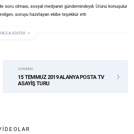
S’de soru olması, sosyal medyanın gündemindeydi. Ürünü konuşulur
evilgen, soruyu hazırlayan ekibe teşekkür etti
 FAZLA GÖSTER
ILGEN
SONRAKI
15 TEMMUZ 2019 ALANYA POSTA TV
ASAYİŞ TURU
VIDEOLAR