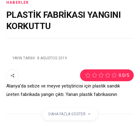
HABERLER
PLASTİK FABRİKASI YANGINI
KORKUTTU
YAYIN TARIHI:
8 AĞUSTOS 2019
2
0.0
/5
Alanya’da sebze ve meyve yetiştiricisi için plastik sandık
üreten fabrikada yangın çıktı. Yanan plastik fabrikasının
yakınında bir mobilya atölyesi ve cam deposunun bulunması
ise paniğe yol açtı. Yangın, itfaiye tarafından faciaya neden
DAHA FAZLA GÖSTER
olmadan söndürüldü.