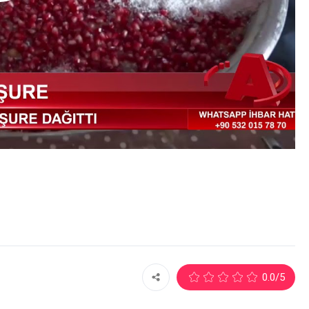
E
1
0.0
/5