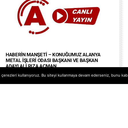
HABERİN MANŞETİ – KONUĞUMUZ ALANYA
METAL İŞLERİ ODASI BAŞKANI VE BAŞKAN
ADAYI ALİ RIZA AÇMAN
#alanyapostatv @Alanya PostaTV Web Site
çerezleri kullanıyoruz. Bu siteyi kullanmaya devam ederseniz, bunu kabul
https://www.alanyapostatv.com Facebook
https://www.facebook.com/alanyapostasitv Twitter
https://www.twitter.com/alanyapostatv Instagram h...
--
20 OCAK 2026