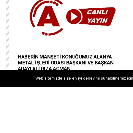
HABERİN MANŞETİ KONUĞUMUZ ALANYA
METAL İŞLERİ ODASI BAŞKANI VE BAŞKAN
ADAYI ALİ RIZA AÇMAN
#alanyapostatv @Alanya PostaTV Web Site
Web sitemizde size en iyi deneyimi sunabilmemiz için 
https://www.alanyapostatv.com Facebook
https://www.facebook.com/alanyapostasitv Twitter
https://www.twitter.com/alanyapostatv Instagram h...
--
20 OCAK 2026