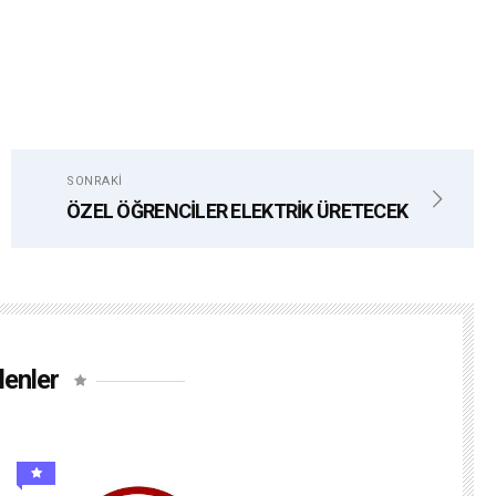
SONRAKI
ÖZEL ÖĞRENCİLER ELEKTRİK ÜRETECEK
lenler