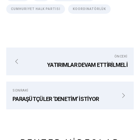
CUMHURIYET HALK PARTISI
KOORDINATÖRLÜK
ÖNCEKI
YATIRIMLAR DEVAM ETTİRİLMELİ
SONRAKI
PARAŞÜTÇÜLER ‘DENETİM’ İSTİYOR