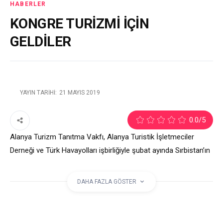
HABERLER
KONGRE TURİZMİ İÇİN
GELDİLER
YAYIN TARIHI:
21 MAYIS 2019
2
0.0
/5
Alanya Turizm Tanıtma Vakfı, Alanya Turistik İşletmeciler
Derneği ve Türk Havayolları işbirliğiyle şubat ayında Sırbistan’ın
başkenti Belgrad’da yapılan turizm fuarında kurulan temaslar
sonucunda, kongre turizminde uzmanlaşmış 6 acente
DAHA FAZLA GÖSTER
temsilcisi Alanya’ya geldi. Alanya Turistik İşletmeciler Derneği
Başkanı Burhan Sili, “Kongre grupları son yıllarda Alanya’yı da
tercih etmeye başladı” dedi.