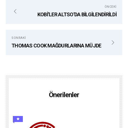
ÖNCEKI
KOBİ’LER ALTSO’DA BİLGİLENDİRİLDİ
SONRAKI
THOMAS COOK MAĞDURLARINA MÜJDE
Önerilenler