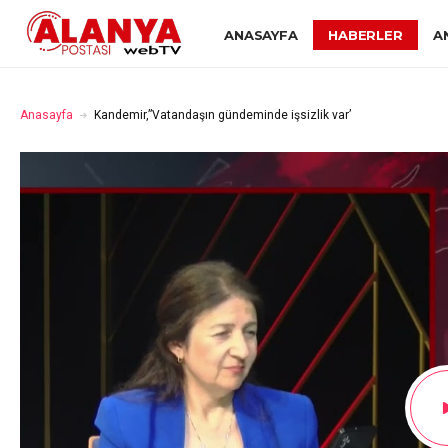
ANASAYFA
HABERLER
A
Anasayfa
Kandemir,”Vatandaşın gündeminde işsizlik var’