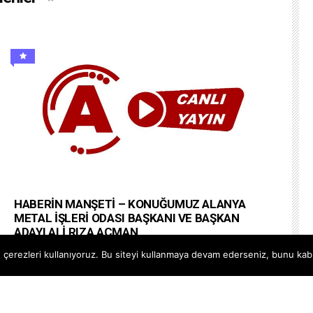
HABERİN MANŞETİ – KONUĞUMUZ ALANYA
METAL İŞLERİ ODASI BAŞKANI VE BAŞKAN
ADAYI ALİ RIZA AÇMAN
#alanyapostatv @Alanya PostaTV Web Site
çerezleri kullanıyoruz. Bu siteyi kullanmaya devam ederseniz, bunu kabul
https://www.alanyapostatv.com Facebook
https://www.facebook.com/alanyapostasitv Twitter
https://www.twitter.com/alanyapostatv Instagram h...