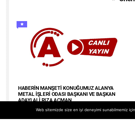
HABERİN MANŞETİ KONUĞUMUZ ALANYA
METAL İŞLERİ ODASI BAŞKANI VE BAŞKAN
ADAYI ALİ RIZA AÇMAN
#alanyapostatv @Alanya PostaTV Web Site
Web sitemizde size en iyi deneyimi sunabilmemiz için 
https://www.alanyapostatv.com Facebook
https://www.facebook.com/alanyapostasitv Twitter
https://www.twitter.com/alanyapostatv Instagram h...