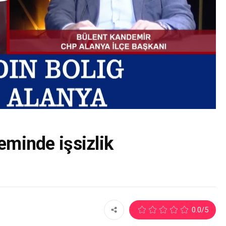
minde işsizlik
0.0
/5