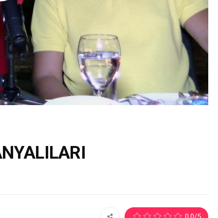
ANYALILARI
1
0.0
/5