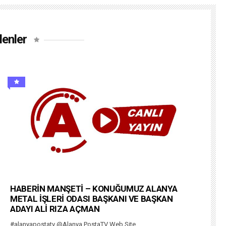
lenler
HABERİN MANŞETİ – KONUĞUMUZ ALANYA
METAL İŞLERİ ODASI BAŞKANI VE BAŞKAN
ADAYI ALİ RIZA AÇMAN
#alanyapostatv @Alanya PostaTV Web Site