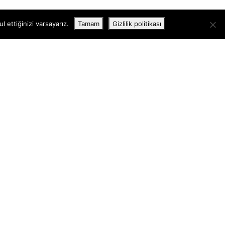
 ettiğinizi varsayarız.
Tamam
Gizlilik politikası
İLETIŞIM
GIZLILIK VE ŞARTLAR