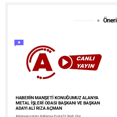
Öneri
HABERİN MANŞETİ KONUĞUMUZ ALANYA
METAL İŞLERİ ODASI BAŞKANI VE BAŞKAN
ADAYI ALİ RIZA AÇMAN
#alanyapostatv @Alanya PostaTV Web Site