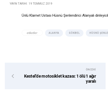
YAYIN TARIHI:
19 TEMMUZ 2019
Ünlü Klarnet Ustası Hüsnü Şenlendirici Alanyalı dinleyic
etiketler:
ALANYA
GÖKBEL
HÜSNÜ ŞENLE
ÖNCEKI
Kestel’de motosiklet kazası: 1 ölü 1 ağır
yaralı