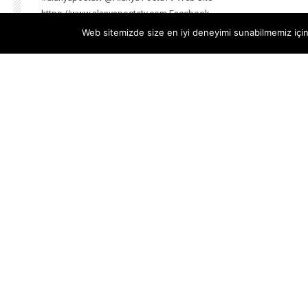
https://www.alanyapostatv.com Facebook
https://www.facebook.com/alanyapostasitv Twitter
Web sitemizde size en iyi deneyimi sunabilmemiz için 
https://www.twitter.com/alanyapostatv Instagram h...
--
20 OCAK 2026
© 2019 - 2026 ALANYA POSTASI WEB TV