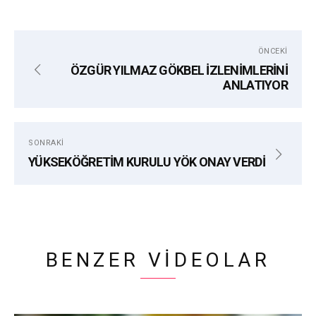
etiketler:
ALANYA
BARIŞ
KIBRIS
ÖNCEKI
KIBRIS BARIŞ HAREKÂTI
ÖZGÜRLÜK
ÖZGÜR YILMAZ GÖKBEL İZLENİMLERİNİ
ANLATIYOR
SONRAKI
YÜKSEKÖĞRETİM KURULU YÖK ONAY VERDİ
BENZER VIDEOLAR