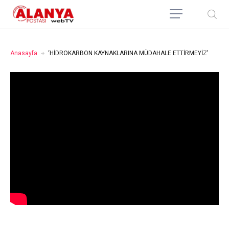
Anasayfa
‘HİDROKARBON KAYNAKLARINA MÜDAHALE ETTİRMEYİZ’