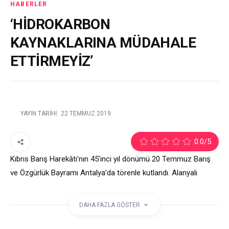
HABERLER
‘HİDROKARBON
KAYNAKLARINA MÜDAHALE
ETTİRMEYİZ’
YAYIN TARIHI:
22 TEMMUZ 2019
1
0.0
/5
Kıbrıs Barış Harekâtı’nın 45’inci yıl dönümü 20 Temmuz Barış
ve Özgürlük Bayramı Antalya’da törenle kutlandı. Alanyalı
akademisyen Çelikde adayı ziyaret etti ve gördüklerini kaleme
aldı.
DAHA FAZLA GÖSTER