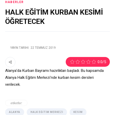
HABERLER
HALK EĞİTİM KURBAN KESİMİ
ÖĞRETECEK
YAYIN TARIHI:
22 TEMMUZ 2019
1
0.0
/5
Alanya’da Kurban Bayramı hazırlıkları başladı. Bu kapsamda
Alanya Halk Eğitim Merkezi’nde kurban kesim dersleri
verilecek.
etiketler:
ALANYA
HALK EĞITIM MERKEZI
KESIM