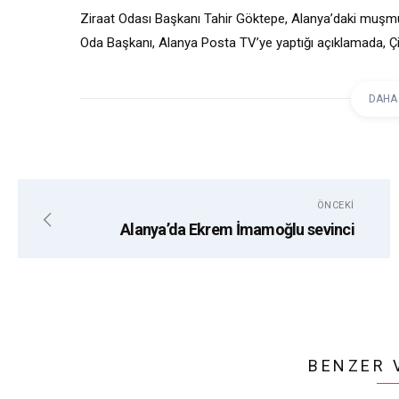
Ziraat Odası Başkanı Tahir Göktepe, Alanya’daki muşmu
Oda Başkanı, Alanya Posta TV’ye yaptığı açıklamada, Çif
olduğunu söyledi.
DAHA
etiketler:
ALANYA
TAHIR GÖKTEPE
ZIRA
ÖNCEKI
Alanya’da Ekrem İmamoğlu sevinci
BENZER 