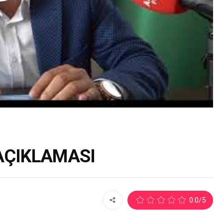
AÇIKLAMASI
2
0.0
/5