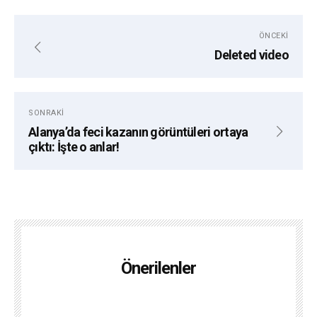
Scope
https://www.pscp.tv/AlanyaPostaTV/follow
ÖNCEKI
Deleted video
SONRAKI
Alanya’da feci kazanın görüntüleri ortaya
çıktı: İşte o anlar!
Önerilenler