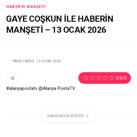
HABERIN MANŞETI
GAYE COŞKUN İLE HABERİN
MANŞETİ – 13 OCAK 2026
YAYIN TARIHI:
13 OCAK 2026
0.0
/5
#alanyapostatv @Alanya PostaTV
Web Site
https://www.alanyapostatv.com
Facebook
https://www.facebook.com/alanyapostasitv
DAHA FAZLA GÖSTER
Twitter
https://www.twitter.com/alanyapostatv
Instagram
https://www.instagram.com/alanyapostatv