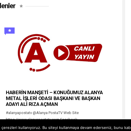
lenler
HABERİN MANŞETİ – KONUĞUMUZ ALANYA
METAL İŞLERİ ODASI BAŞKANI VE BAŞKAN
ADAYI ALİ RIZA AÇMAN
#alanyapostatv @Alanya PostaTV Web Site
https://www.alanyapostatv.com Facebook
https://www.facebook.com/alanyapostasitv Twitter
çerezleri kullanıyoruz. Bu siteyi kullanmaya devam ederseniz, bunu kabul