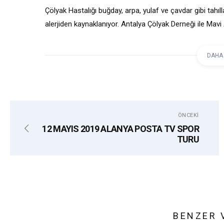
Çölyak Hastalığı buğday, arpa, yulaf ve çavdar gibi tahı
alerjiden kaynaklanıyor. Antalya Çölyak Derneği ile Mav
kapsamında dalış yaparak suyun altında glutensiz beslen
DAHA
etiketler:
ANTALYA
ANTALYA ÇÖLYAK DERNEĞI
ÖNCEKI
12 MAYIS 2019 ALANYA POSTA TV SPOR
TURU
BENZER 