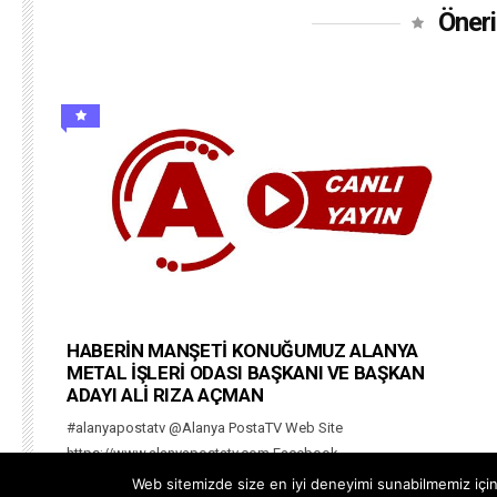
Öneri
HABERİN MANŞETİ KONUĞUMUZ ALANYA
METAL İŞLERİ ODASI BAŞKANI VE BAŞKAN
ADAYI ALİ RIZA AÇMAN
#alanyapostatv @Alanya PostaTV Web Site
https://www.alanyapostatv.com Facebook
https://www.facebook.com/alanyapostasitv Twitter
Web sitemizde size en iyi deneyimi sunabilmemiz için 