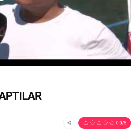
YAPTILAR
2
0.0
/5