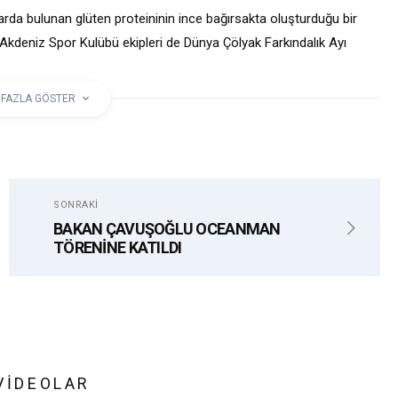
llarda bulunan glüten proteininin ince bağırsakta oluşturduğu bir
i Akdeniz Spor Kulübü ekipleri de Dünya Çölyak Farkındalık Ayı
diler.
 FAZLA GÖSTER
ÇÖLYAK
MAVI AKDENIZ SPOR KULÜBÜ
SONRAKI
BAKAN ÇAVUŞOĞLU OCEANMAN
TÖRENİNE KATILDI
VIDEOLAR