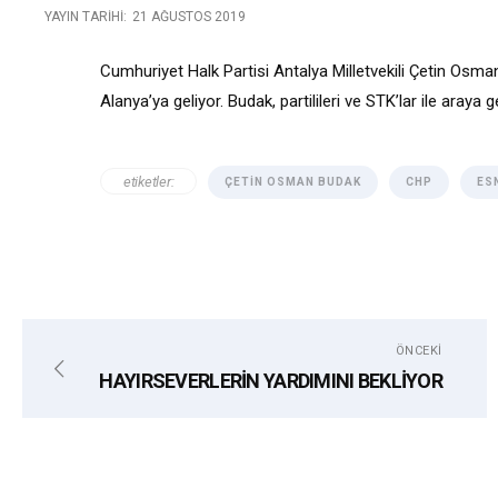
YAYIN TARIHI:
21 AĞUSTOS 2019
Cumhuriyet Halk Partisi Antalya Milletvekili Çetin Osma
Alanya’ya geliyor. Budak, partilileri ve STK’lar ile araya 
etiketler:
ÇETIN OSMAN BUDAK
CHP
ES
ÖNCEKI
HAYIRSEVERLERİN YARDIMINI BEKLİYOR