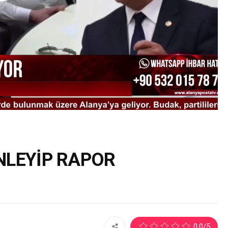
NLEYİP RAPOR
1
0.0
/5