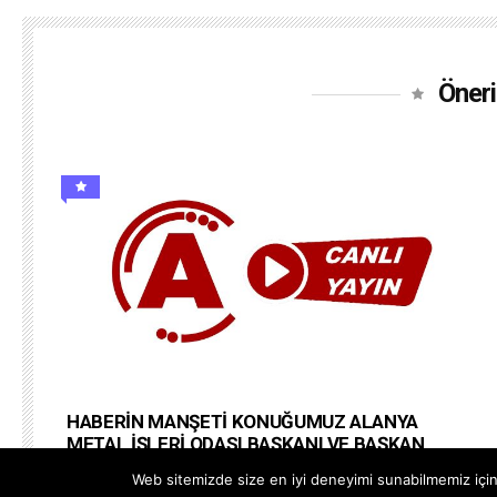
Öneri
HABERİN MANŞETİ KONUĞUMUZ ALANYA
METAL İŞLERİ ODASI BAŞKANI VE BAŞKAN
ADAYI ALİ RIZA AÇMAN
Web sitemizde size en iyi deneyimi sunabilmemiz için 