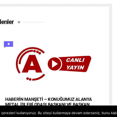
lenler
HABERİN MANŞETİ – KONUĞUMUZ ALANYA
METAL İŞLERİ ODASI BAŞKANI VE BAŞKAN
ADAYI ALİ RIZA AÇMAN
çerezleri kullanıyoruz. Bu siteyi kullanmaya devam ederseniz, bunu kabul