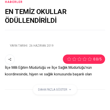
HABERLER
EN TEMİZ OKULLAR
ÖDÜLLENDİRİLDİ
YAYIN TARIHI:
26 HAZIRAN 2019
2
0.0
/5
İlçe Milli Eğitim Müdürlüğü ve İlçe Sağlık Müdürlüğü’nün
koordinesinde, hijyen ve sağlık konusunda başarılı olan
okullara beyaz bayrak ve sertifikaları, Milli Eğitim Müdürü
Hüseyin Er tarafından törenle verildi.
DAHA FAZLA GÖSTER
etiketler: