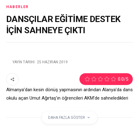
HABERLER
DANSÇILAR EĞİTİME DESTEK
İÇİN SAHNEYE ÇIKTI
YAYIN TARIHI:
25 HAZIRAN 2019
1
0.0
/5
Almanya’dan kesin dönüş yapmasının ardından Alanya’da dans
okulu açan Umut Ağırtaş’ın öğrencileri AKM’de sahneledikleri
oyunun gelirini bir okula bağışladı. Öğrenciler oyunun ardından
yıl sonu sertifikası aldılar.
DAHA FAZLA GÖSTER