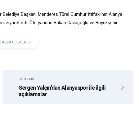
r Belediye Başkanı Menderes Türel Cumhur İttifakı’nın Alanya
ni ziyaret etti. Öte yandan Bakan Çavuşoğlu ve Büyükşehir
 ziyaret
 FAZLA GÖSTER
EL
MEVLÜT ÇAVUŞOĞLU
SONRAKI
Sergen Yalçın’dan Alanyaspor ile ilgili
açıklamalar