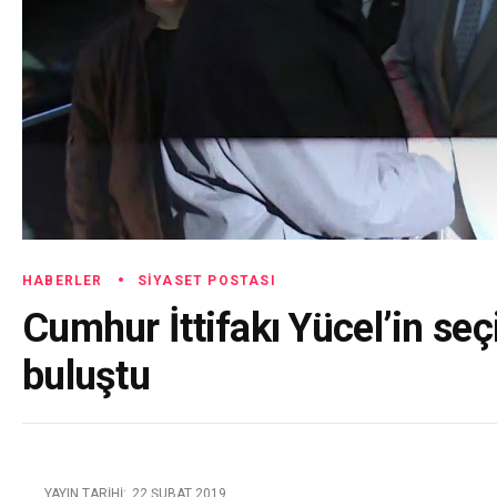
HABERLER
SIYASET POSTASI
Cumhur İttifakı Yücel’in se
buluştu
YAYIN TARIHI:
22 ŞUBAT 2019