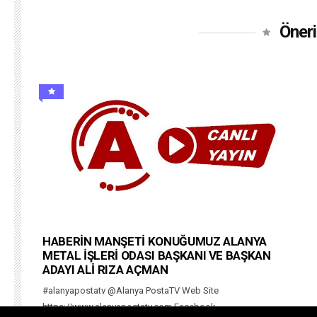
Öneri
HABERİN MANŞETİ KONUĞUMUZ ALANYA
METAL İŞLERİ ODASI BAŞKANI VE BAŞKAN
ADAYI ALİ RIZA AÇMAN
#alanyapostatv @Alanya PostaTV Web Site
https://www.alanyapostatv.com Facebook