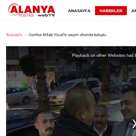
ANASAYFA
HABERLER
A
Anasayfa
Cumhur İttifakı Yücel’in seçim ofisinde buluştu
Playback on other Websites has b