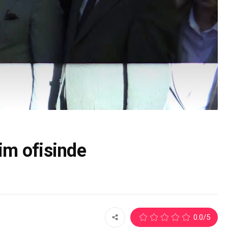
çim ofisinde
2
0.0
/5