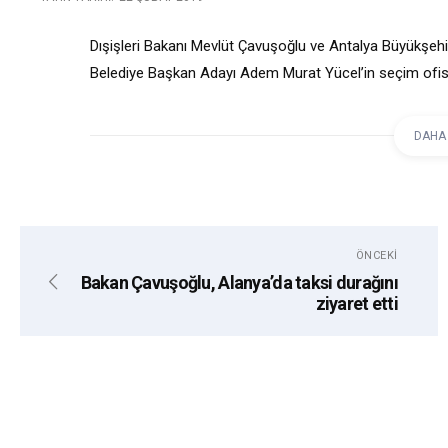
Dışişleri Bakanı Mevlüt Çavuşoğlu ve Antalya Büyükşehi
Belediye Başkan Adayı Adem Murat Yücel’in seçim ofisi
Belediye Başkanı Türel, Alanya’daki bir taksi durağını da
DAHA
etiketler:
ADEM MURAT YÜCEL
MENDERES TÜR
ÖNCEKI
Bakan Çavuşoğlu, Alanya’da taksi durağını
ziyaret etti