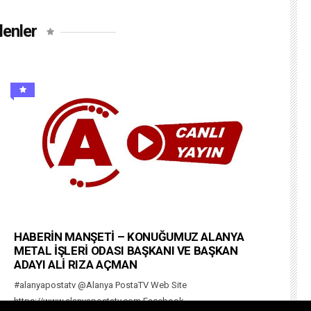
lenler
HABERİN MANŞETİ – KONUĞUMUZ ALANYA
METAL İŞLERİ ODASI BAŞKANI VE BAŞKAN
ADAYI ALİ RIZA AÇMAN
#alanyapostatv @Alanya PostaTV Web Site
https://www.alanyapostatv.com Facebook