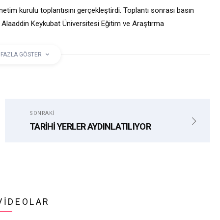
netim kurulu toplantısını gerçekleştirdi. Toplantı sonrası basın
Alaaddin Keykubat Üniversitesi Eğitim ve Araştırma
vet etti.
 FAZLA GÖSTER
TANE
SONRAKI
TARİHİ YERLER AYDINLATILIYOR
VIDEOLAR