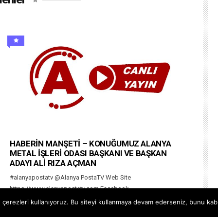
HABERİN MANŞETİ – KONUĞUMUZ ALANYA
METAL İŞLERİ ODASI BAŞKANI VE BAŞKAN
ADAYI ALİ RIZA AÇMAN
#alanyapostatv @Alanya PostaTV Web Site
https://www.alanyapostatv.com Facebook
https://www.facebook.com/alanyapostasitv Twitter
çerezleri kullanıyoruz. Bu siteyi kullanmaya devam ederseniz, bunu kabul
https://www.twitter.com/alanyapostatv Instagram h...