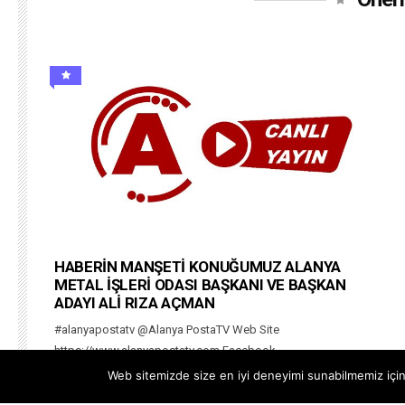
HABERİN MANŞETİ KONUĞUMUZ ALANYA
METAL İŞLERİ ODASI BAŞKANI VE BAŞKAN
ADAYI ALİ RIZA AÇMAN
#alanyapostatv @Alanya PostaTV Web Site
https://www.alanyapostatv.com Facebook
https://www.facebook.com/alanyapostasitv Twitter
Web sitemizde size en iyi deneyimi sunabilmemiz için 
https://www.twitter.com/alanyapostatv Instagram h...