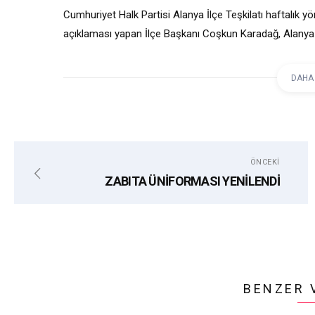
Cumhuriyet Halk Partisi Alanya İlçe Teşkilatı haftalık yö
açıklaması yapan İlçe Başkanı Coşkun Karadağ, Alanya 
Hastanesi’nde yaşanan sorunlar için yetkilileri göreve da
DAHA
etiketler:
ALANYA
ALKÜ
CHP
HAS
ÖNCEKI
ZABITA ÜNİFORMASI YENİLENDİ
BENZER 