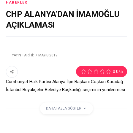
HABERLER
CHP ALANYA’DAN İMAMOĞLU
AÇIKLAMASI
YAYIN TARIHI:
7 MAYIS 2019
2
0.0
/5
Cumhuriyet Halk Partisi Alanya İlçe Başkanı Coşkun Karadağ
İstanbul Büyükşehir Belediye Başkanlığı seçiminin yenilenmesi
kararını Alanya Posta TV’ye değerlendirdi. Karadağ, ” Biz
devleti kuran partiyiz. Elimizden geleni yapacağız” dedi.
DAHA FAZLA GÖSTER
etiketler: