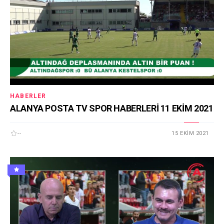
HABERLER
ALANYA POSTA TV SPOR HABERLERİ 11 EKİM 2021
--
15 EKIM 2021