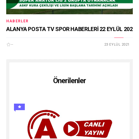
HABERLER
ALANYA POSTA TV SPOR HABERLERİ 22 EYLÜL 202
--
23 EYLÜL 2021
Önerilenler