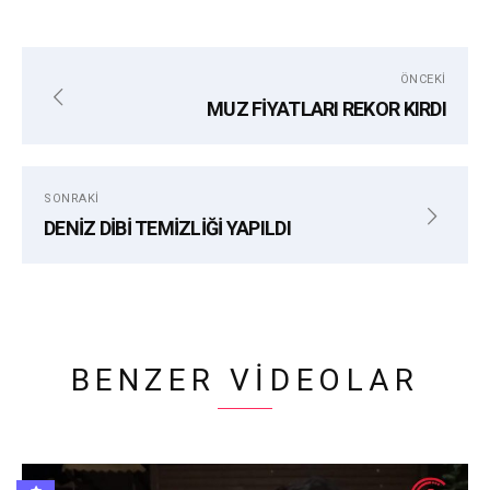
etiketler:
ÖNCEKI
ALANYA ÇEVRE EĞITIM VE MAVI BAYRAK DERNEĞI
MUZ FİYATLARI REKOR KIRDI
CARETTA CARETTA
ŞEREFNUR KAYHAN
SONRAKI
DENİZ DİBİ TEMİZLİĞİ YAPILDI
BENZER VIDEOLAR