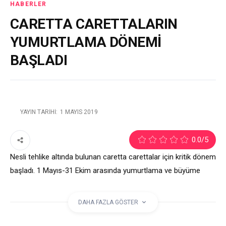
HABERLER
CARETTA CARETTALARIN
YUMURTLAMA DÖNEMİ
BAŞLADI
YAYIN TARIHI:
1 MAYIS 2019
0.0
/5
Nesli tehlike altında bulunan caretta carettalar için kritik dönem
başladı. 1 Mayıs-31 Ekim arasında yumurtlama ve büyüme
dönemi olması sebebiyle koruma faktörünün artırılması
gerekiyor. Alanya Çevre Eğitim ve Mavi Bayrak Derneği
DAHA FAZLA GÖSTER
Başkanı Şerefnur Kayhan işletmeciler ve vatandaşları uyardı.