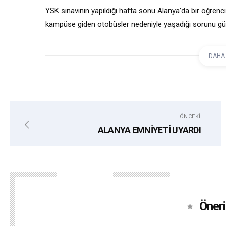
YSK sınavının yapıldığı hafta sonu Alanya’da bir öğrenci
kampüse giden otobüsler nedeniyle yaşadığı sorunu gü
yayınladı. Ulaşımda yaşanan sorunların yer aldığı habe
yaptı.
DAHA
ÖNCEKI
ALANYA EMNİYETİ UYARDI
Öneri