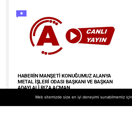
HABERİN MANŞETİ KONUĞUMUZ ALANYA
METAL İŞLERİ ODASI BAŞKANI VE BAŞKAN
ADAYI ALİ RIZA AÇMAN
#alanyapostatv @Alanya PostaTV Web Site
Web sitemizde size en iyi deneyimi sunabilmemiz için 
https://www.alanyapostatv.com Facebook
https://www.facebook.com/alanyapostasitv Twitter
https://www.twitter.com/alanyapostatv Instagram h...