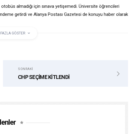
 otobüs almadığı için sınava yetişemedi. Üniversite öğrencileri
ndeme getirdi ve Alanya Postası Gazetesi de konuyu haber olarak
rin ardından Antalya Büyükşehir Belediyesi Ulaşım Zabıtası denetim
 FAZLA GÖSTER
SONRAKI
CHP SEÇİME KİTLENDİ
lenler