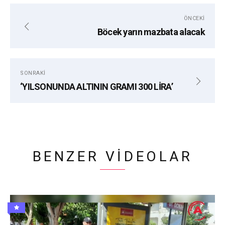
etiketler:
ALANYA
CHP
MUHITTIN BÖCEK
ÖNCEKI
Böcek yarın mazbata alacak
SONRAKI
‘YILSONUNDA ALTININ GRAMI 300 LİRA’
BENZER VIDEOLAR