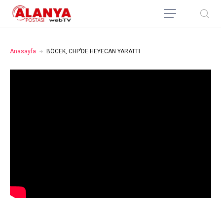
Anasayfa
BÖCEK, CHP’DE HEYECAN YARATTI