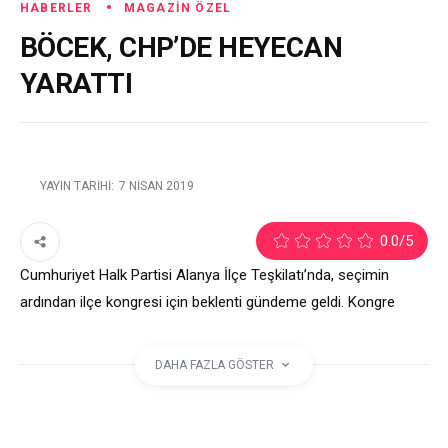
HABERLER
MAGAZIN ÖZEL
BÖCEK, CHP’DE HEYECAN
YARATTI
YAYIN TARIHI:
7 NISAN 2019
2
0.0
/5
Cumhuriyet Halk Partisi Alanya İlçe Teşkilatı’nda, seçimin
ardından ilçe kongresi için beklenti gündeme geldi. Kongre
takvimine ilişkin bir açıklama yapılmadı ancak 3 isim şimdiden
gündemde. Mevcut İlçe Başka Karadağ, kongre zamanı aday
DAHA FAZLA GÖSTER
olup olmayacağı konusu için, ‘Henüz erken’ dedi.