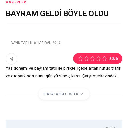
HABERLER
BAYRAM GELDİ BÖYLE OLDU
YAYIN TARIHI:
8 HAZIRAN 2019
3
0.0
/5
Yaz dönemi ve bayram tatili ile birlikte ilçede artan nüfus trafik
ve otopark sorununu gün yüzüne çıkardı. Çarşı merkezindeki
caddelerde gelişi güzel park edilen araçlar nedeniyle trafik
kitlendi.
DAHA FAZLA GÖSTER
etiketler:
ALANYA
BAYRAM
TRAFIK
YAZ