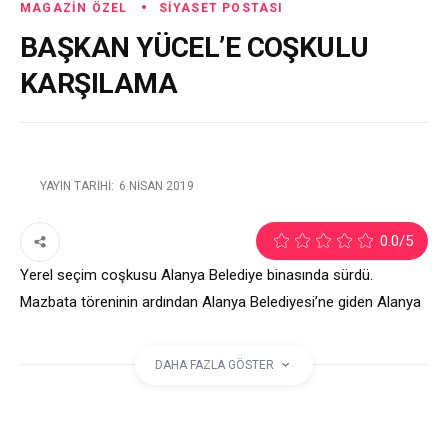
MAGAZIN ÖZEL
SIYASET POSTASI
BAŞKAN YÜCEL’E COŞKULU
KARŞILAMA
YAYIN TARIHI:
6 NISAN 2019
2
0.0
/5
Yerel seçim coşkusu Alanya Belediye binasında sürdü.
Mazbata töreninin ardından Alanya Belediyesi’ne giden Alanya
Belediye Başkanı Adem Murat Yücel’i personeli büyük bir
coşkuyla karşıladı. Mesai arkadaşları ile tek tek tokalaşan
DAHA FAZLA GÖSTER
Yücel, ‘Birlikte güzel işler yapacağız’ dedi.