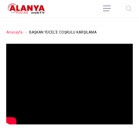
Anasayfa
BAŞKAN YÜCEL’E COŞKULU KARŞILAMA