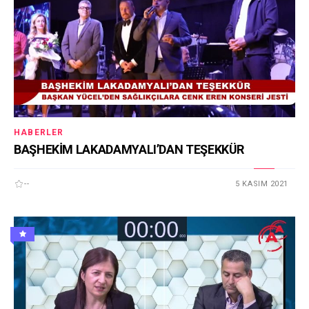
HABERLER
BAŞHEKİM LAKADAMYALI’DAN TEŞEKKÜR
--
5 KASIM 2021