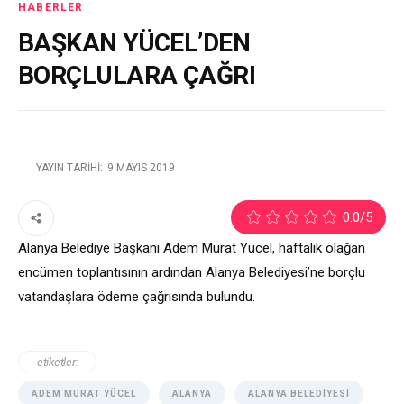
HABERLER
BAŞKAN YÜCEL’DEN
BORÇLULARA ÇAĞRI
YAYIN TARIHI:
9 MAYIS 2019
2
0.0
/5
Alanya Belediye Başkanı Adem Murat Yücel, haftalık olağan
encümen toplantısının ardından Alanya Belediyesi’ne borçlu
vatandaşlara ödeme çağrısında bulundu.
etiketler:
ADEM MURAT YÜCEL
ALANYA
ALANYA BELEDIYESI