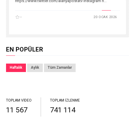
https://www.twitter.com/alanyapostatv Instagram h...
--
20 OCAK 2026
EN POPÜLER
Haftalık
Aylık
Tüm Zamanlar
TOPLAM VIDEO
TOPLAM İZLENME
11 567
741 114