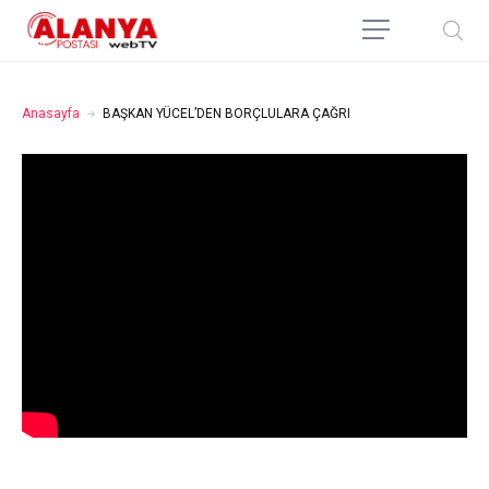
Anasayfa
BAŞKAN YÜCEL’DEN BORÇLULARA ÇAĞRI