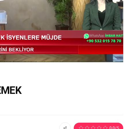
EMEK
2
0.0
/5