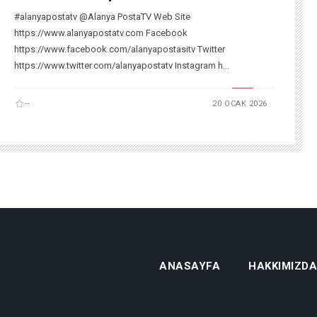
#alanyapostatv @Alanya PostaTV Web Site
https://www.alanyapostatv.com Facebook
https://www.facebook.com/alanyapostasitv Twitter
https://www.twitter.com/alanyapostatv Instagram h...
--
20 OCAK 2026
ANASAYFA
HAKKIMIZDA