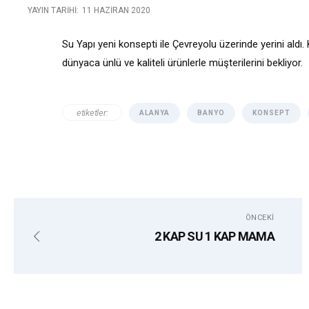
YAYIN TARIHI:
11 HAZIRAN 2020
Su Yapı yeni konsepti ile Çevreyolu üzerinde yerini al
dünyaca ünlü ve kaliteli ürünlerle müşterilerini bekliyor.
etiketler:
ALANYA
BANYO
KONSEPT
ÖNCEKI
2 KAP SU 1 KAP MAMA