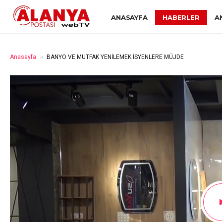
ANASAYFA
HABERLER
A
Anasayfa
BANYO VE MUTFAK YENİLEMEK İSYENLERE MÜJDE