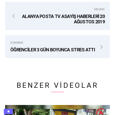
etiketler:
ÖNCEKI
ALANYA POSTA TV ASAYİŞ HABERLERİ 20
ALANYA
ALANYA TICARET VE SANAYI ODASI
ALTSO
AĞUSTOS 2019
CV
MEHMET ŞAHIN
MEVLÜT ÇAVUŞOĞLU
TOPLANTI
SONRAKI
ÖĞRENCİLER 3 GÜN BOYUNCA STRES ATTI
BENZER VIDEOLAR