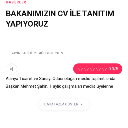
HABERLER
BAKANIMIZIN CV İLE TANITIM
YAPIYORUZ
YAYIN TARIHI:
21 AĞUSTOS 2019
1
0.0
/5
Alanya Ticaret ve Sanayi Odası olağan meclis toplantısında
Başkan Mehmet Şahin, 1 aylık çalışmaları meclis üyelerine
aktardı. Şahin, Japonya tarafından Dışişleri Bakanı Mevlüt
Çavuşoğlu’na verilen devlet nişanı nedeniyle gurur duyduklarını
DAHA FAZLA GÖSTER
ifade edip, sayın bakanımızın CV bile Alanya’nın tanıtımına katkı
sağlıyor dedi.