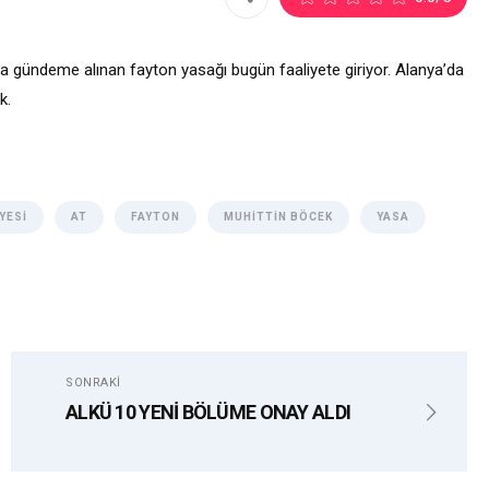
la gündeme alınan fayton yasağı bugün faaliyete giriyor. Alanya’da
k.
YESI
AT
FAYTON
MUHITTIN BÖCEK
YASA
SONRAKI
ALKÜ 10 YENİ BÖLÜME ONAY ALDI