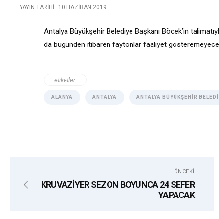
YAYIN TARIHI:
10 HAZIRAN 2019
Antalya Büyükşehir Belediye Başkanı Böcek’in talimatıy
da bugünden itibaren faytonlar faaliyet gösteremeyece
etiketler:
ALANYA
ANTALYA
ANTALYA BÜYÜKŞEHIR BELEDI
ÖNCEKI
KRUVAZİYER SEZON BOYUNCA 24 SEFER
YAPACAK