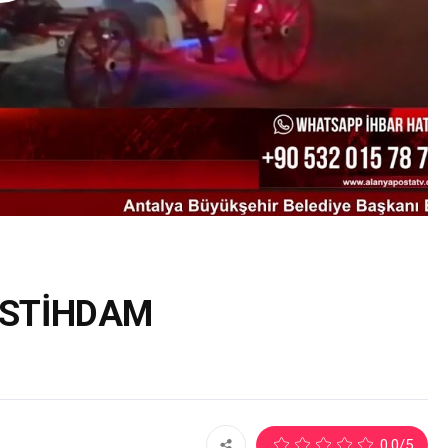
İSTİHDAM
2
0.0
/5